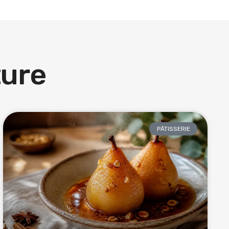
ture
PÂTISSERIE