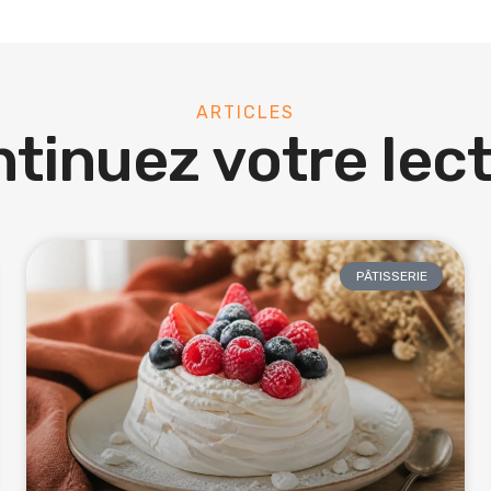
ARTICLES
tinuez votre lec
PÂTISSERIE