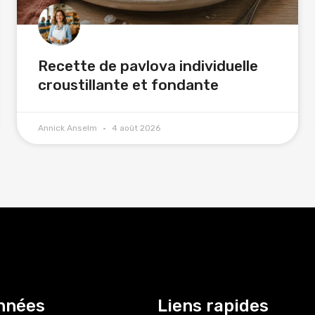
Recette de pavlova individuelle
croustillante et fondante
Annick Anselm
4 août 2026
nnées
Liens rapides