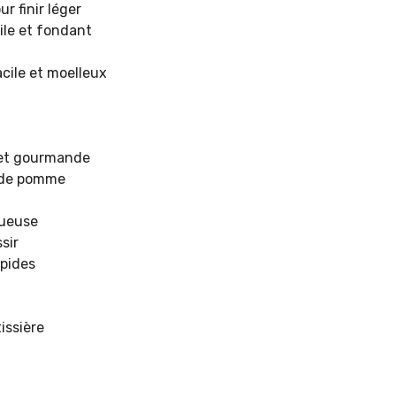
r finir léger
ile et fondant
cile et moelleux
e et gourmande
e de pomme
tueuse
sir
apides
issière